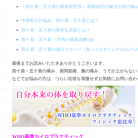
＜四十肩・五十肩の最新研究③＞ 関節内圧の減少が肩の痛
中高年のお悩み：四十肩・五十肩とは？
四十肩・五十肩の意外な原因とは？
四十肩・五十肩 （評判の最新治療法
）
四十肩・五十肩の進行ステージ（知っておきたい4つのレベ
最後までお読みいただきありがとうございます。
四十肩・五十肩の痛み、肩関節痛、腕の痛み、うでが上がらない
などでお悩みの方は、つらい症状を我慢せずお気軽にお問い合わ
WHO基準カイロプラクティック