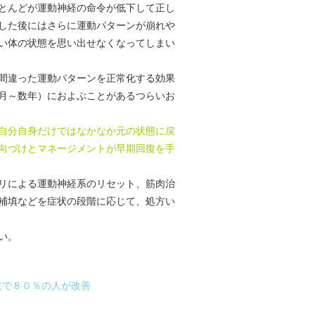
とんどが運動神経の命令が低下して正し
した後にはさらに運動パターンが崩れや
い体の状態を思い出せなくなってしまい
間違った運動パターンを正常化する効果
月～数年）におよぶことがあるつらいお
自分自身だけではなかなか元の状態に戻
向づけとマネージメントが早期回復を手
リによる運動神経系のリセット、筋肉治
補填などを症状の段階に応じて、処方い
い。
技で８０％の人が改善
因