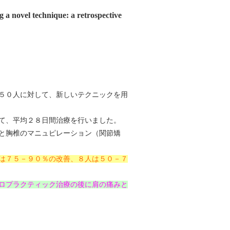
a novel technique: a retrospective
.
５０人に対して、新しいテクニックを用
て、平均２８日間治療を行いました。
と胸椎のマニュピレーション（関節矯
は７５－９０％の改善、８人は５０－７
ロプラクティック治療の後に肩の痛みと