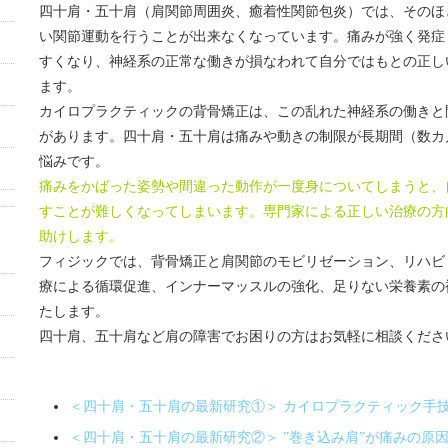
四十肩・五十肩（肩関節周囲炎、癒着性関節包炎）では、そのほ
い関節運動を行うことが出来なくなっています。痛みが強く発症
すくなり、神経系の正常な働きが損なわれて自分ではもとの正し
ます。
カイロプラクティックの背骨矯正は、この乱れた神経系の働きと
があります。四十肩・五十肩は痛みや動きの制限が長期間（数カ
悩みです。
痛みをかばった姿勢や間違った動作が一度身についてしまうと、
すことが難しくなってしまいます。専門家による正しい治療の方
助けします。
フィジックでは、背骨矯正と肩関節のモビリゼーション、リハビ
療による循環促進、インナーマッスルの強化、足りない栄養素の
たします。
四十肩、五十肩など肩の障害でお困りの方はお気軽に相談くださ
＜四十肩・五十肩の最新研究①＞ カイロプラクティック手
＜四十肩・五十肩の最新研究②＞ ”巻き込み肩”が痛みの原