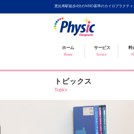
恵比寿駅徒歩4分のWHO基準のカイロプラクテ
カイロプラクティック
WHOが認めるカイロ
骨盤矯正について
ホーム
サービス
料
健康判断・体質チェック
Home
Service
Pr
トピックス
Topics