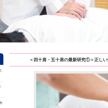
＜四十肩・五十肩の最新研究①＞正しい
と
能
dy