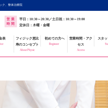
ィック、整体治療院
オンライン健康調査票
営業
平日：10:30～20:30／土日祝：10:30～19:00
プラクティック
時間
定休日：木曜・金曜
金表
フィジック恵比
初めての方へ
営業時間・アク
スタッ
ice
Beginner
St
寿のコンセプト
セス
About Physic
Access