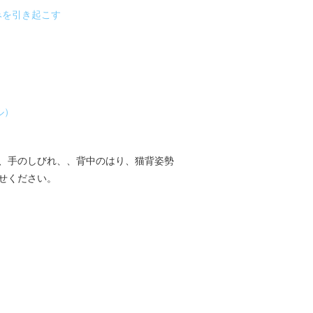
みを引き起こす
ル）
、手のしびれ、、背中のはり、猫背姿勢
せください。