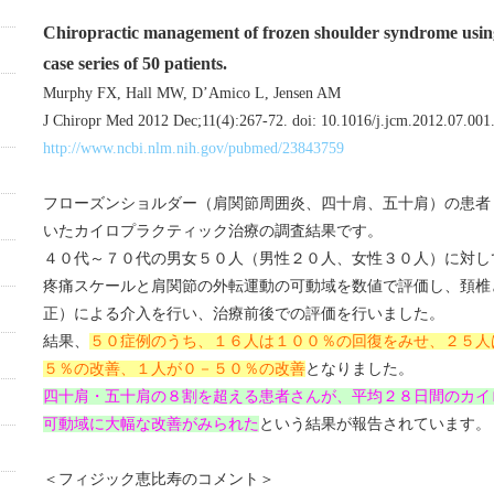
Chiropractic management of frozen shoulder syndrome using 
case series of 50 patients.
Murphy FX, Hall MW, D’Amico L, Jensen AM
J Chiropr Med 2012 Dec;11(4):267-72. doi: 10.1016/j.jcm.2012.07.001
http://www.ncbi.nlm.nih.gov/pubmed/23843759
フローズンショルダー（肩関節周囲炎、四十肩、五十肩）の患者
いたカイロプラクティック治療の調査結果です。
４０代～７０代の男女５０人（男性２０人、女性３０人）に対し
疼痛スケールと肩関節の外転運動の可動域を数値で評価し、頚椎
正）による介入を行い、治療前後での評価を行いました。
結果、
５０症例のうち、１６人は１００％の回復をみせ、２５人
５％の改善、１人が０－５０％の改善
となりました。
四十肩・五十肩の８割を超える患者さんが、平均２８日間のカイ
可動域に大幅な改善がみられた
という結果が報告されています。
＜フィジック恵比寿のコメント＞