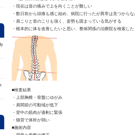
・現在は首の痛みで上を向くことが難しい
・数日前から頭痛も感じ始め、病院に行ったが異常は見つからな
・肩こりと首のこりも強く、姿勢も固まっている気がする
・根本的に体を改善したいと思い、整体関係の治療院を検索した
dy
ロ
ic
■検査結果
・上部胸椎・骨盤にゆがみ
・肩関節の可動域が低下
・背中の筋肉が過剰に緊張
・猫背で体幹が弱い
■施術内容