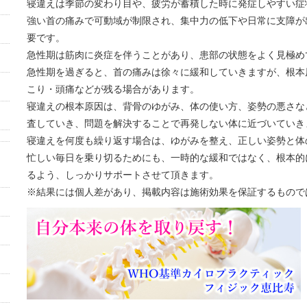
寝違えは季節の変わり目や、疲労が蓄積した時に発症しやすい症
強い首の痛みで可動域が制限され、集中力の低下や日常に支障が
要です。
急性期は筋肉に炎症を伴うことがあり、患部の状態をよく見極め
急性期を過ぎると、首の痛みは徐々に緩和していきますが、根本
こり・頭痛などが残る場合があります。
寝違えの根本原因は、背骨のゆがみ、体の使い方、姿勢の悪さな
査していき、問題を解決することで再発しない体に近づいていき
寝違えを何度も繰り返す場合は、ゆがみを整え、正しい姿勢と体
忙しい毎日を乗り切るためにも、一時的な緩和ではなく、根本的
るよう、しっかりサポートさせて頂きます。
※結果には個人差があり、掲載内容は施術効果を保証するもので