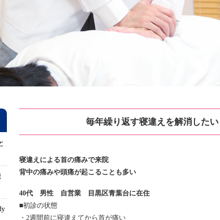
毎年繰り返す寝違えを解消したい
と
寝違えによる首の痛みで来院
背中の痛みや頭痛が起こることも多い
能
40代 男性 自営業 目黒区青葉台に在住
■初診の状態
dy
・2週間前に寝違えてから首が痛い