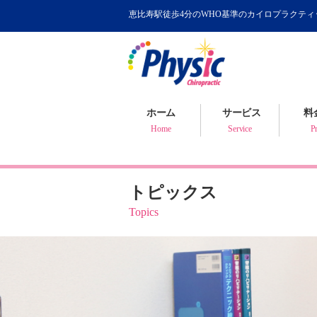
恵比寿駅徒歩4分のWHO基準のカイロプラクテ
カイロプラクティック
WHOが認めるカイロ
骨盤矯正について
ホーム
サービス
料
健康判断・体質チェック
Home
Service
Pr
トピックス
Topics