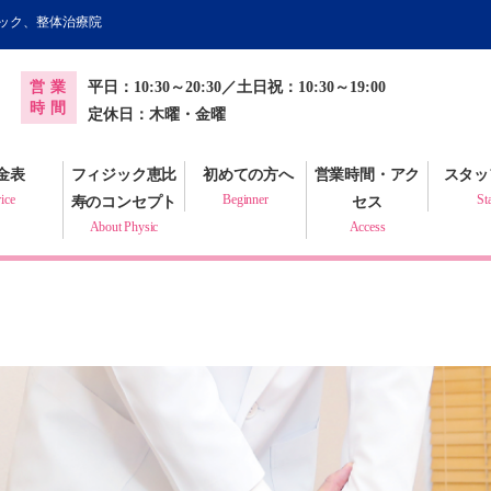
ィック、整体治療院
オンライン健康調査票
営業
平日：10:30～20:30／土日祝：10:30～19:00
プラクティック
時間
定休日：木曜・金曜
金表
フィジック恵比
初めての方へ
営業時間・アク
スタッ
ice
Beginner
St
寿のコンセプト
セス
About Physic
Access