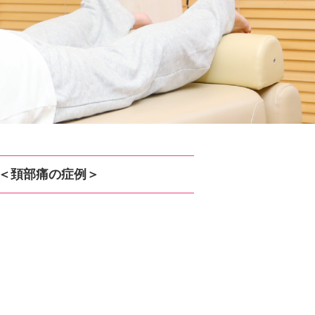
＜頚部痛の症例＞