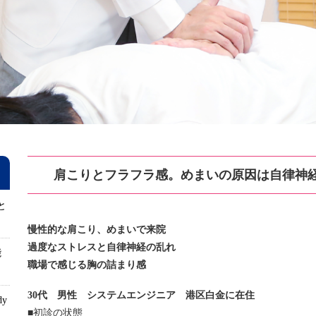
肩こりとフラフラ感。めまいの原因は自律神
と
慢性的な肩こり、めまいで来院
過度なストレスと自律神経の乱れ
能
職場で感じる胸の詰まり感
30代 男性 システムエンジニア 港区白金に在住
dy
■初診の状態