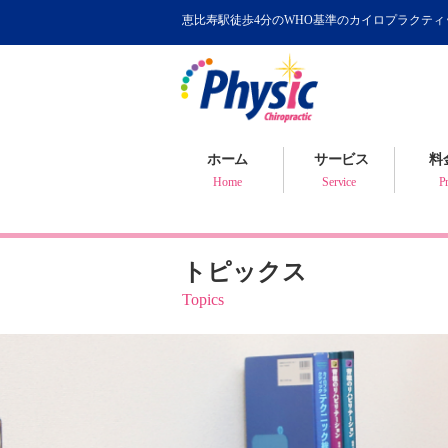
恵比寿駅徒歩4分のWHO基準のカイロプラクテ
カイロプラクティック
WHOが認めるカイロ
骨盤矯正について
ホーム
サービス
料
健康判断・体質チェック
Home
Service
Pr
トピックス
Topics