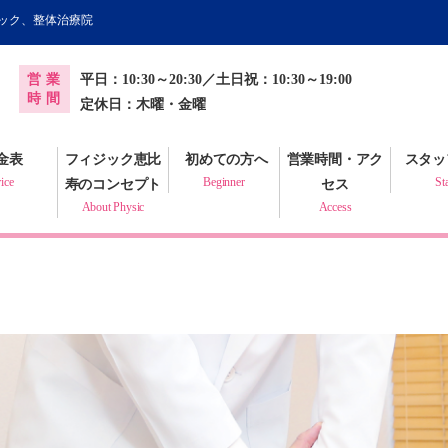
ィック、整体治療院
オンライン健康調査票
営業
平日：10:30～20:30／土日祝：10:30～19:00
プラクティック
時間
定休日：木曜・金曜
金表
フィジック恵比
初めての方へ
営業時間・アク
スタッ
ice
Beginner
St
寿のコンセプト
セス
About Physic
Access