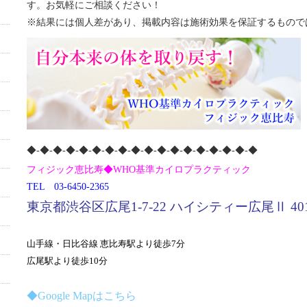
す。お気軽にご相談ください！
※結果には個人差があり、掲載内容は施術効果を保証するもので
◆‐◆‐◆‐◆‐◆‐◆‐◆‐◆‐◆-◆‐◆‐◆‐◆‐◆‐◆‐◆‐◆‐◆
フィジック恵比寿◆WHO基準カイロプラクティック
TEL 03-6450-2365
東京都渋谷区広尾1-7-22 ハイシティー広尾Ⅱ 40
山手線・日比谷線 恵比寿駅より徒歩7分
広尾駅より徒歩10分
◆Google Mapはこちら