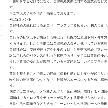
・施術をするだけではなく、自律神経失調に対する注意点などの
す。
※ご本人の了承を頂き、掲載しております。
■担当コメント
自律神経の乱れによる肩こり、フラフラするめまい、胸のつまり
す。
これらの症状は不定愁訴とも呼ばれ、病院では原因不明・異常無
くあります。しかし実際には自律神経の働きが低下している状態
自律神経は、交感神経（アクセルの役目）と副交感神経（ブレー
訴はこれらのバランスが乱れた状態であり、そこには背骨のゆが
うした背骨のゆがみが関与している不定愁訴は、カイロプラクテ
す。
背骨を整えることで周辺の筋肉（傍脊柱筋）にも変化が起こり、
喉や胸の圧迫感が少なくなり、呼吸がスムーズになるため、精神
う。
病院では異常がないと判断されても、体の機能に着目すると問題
問題は、カイロプラクティックが得意とする部分でもあります。
日常生活の問題点なども含めて、一人ひとりの状態に合った施術