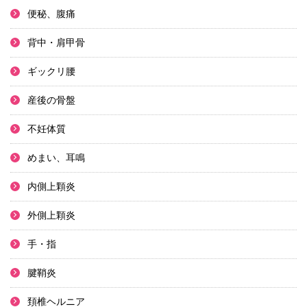
便秘、腹痛
背中・肩甲骨
ギックリ腰
産後の骨盤
不妊体質
めまい、耳鳴
内側上顆炎
外側上顆炎
手・指
腱鞘炎
頚椎ヘルニア