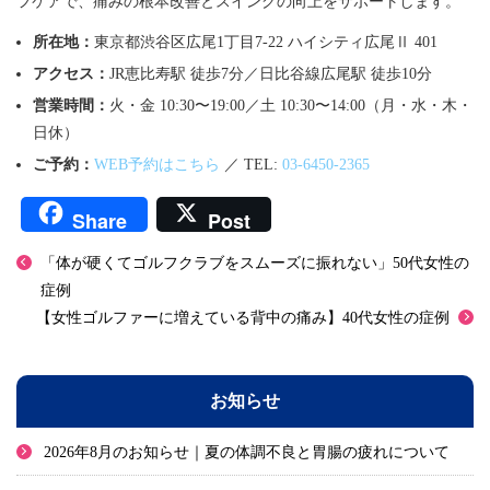
フケアで、痛みの根本改善とスイングの向上をサポートします。
所在地：
東京都渋谷区広尾1丁目7-22 ハイシティ広尾Ⅱ 401
アクセス：
JR恵比寿駅 徒歩7分／日比谷線広尾駅 徒歩10分
営業時間：
火・金 10:30〜19:00／土 10:30〜14:00（月・水・木・
日休）
ご予約：
WEB予約はこちら
／ TEL:
03-6450-2365
Share
Post
「体が硬くてゴルフクラブをスムーズに振れない」50代女性の
症例
【女性ゴルファーに増えている背中の痛み】40代女性の症例
お知らせ
2026年8月のお知らせ｜夏の体調不良と胃腸の疲れについて