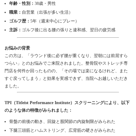
年齢・性別：
38歳・男性
職業：
自営業（出張が多い生活）
ゴルフ歴：
5年（週末中心にプレー）
主訴：
ゴルフ後に出る腰の張りと違和感、翌日の疲労感
お悩みの背景
この方は、「ラウンド後に必ず腰が重くなり、翌朝には前屈すら
つらい」とのお悩みでご来院されました。整骨院やストレッチ専
門店を何件か回ったものの、「その場では楽になるけれど、また
すぐ戻ってしまう」と効果を実感できず、当院へお越しいただき
ました。
TPI（
Titleist Performance Institute
）スクリーニング
により、以下
のような体の特徴がみられました：
骨盤の前後の動き、回旋と股関節の内旋制限がみられた
下腿三頭筋とハムストリング、広背筋の硬さがみられた