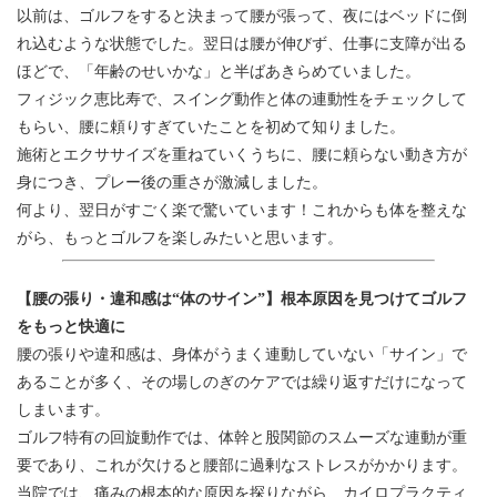
以前は、ゴルフをすると決まって腰が張って、夜にはベッドに倒
れ込むような状態でした。翌日は腰が伸びず、仕事に支障が出る
ほどで、「年齢のせいかな」と半ばあきらめていました。
フィジック恵比寿で、スイング動作と体の連動性をチェックして
もらい、腰に頼りすぎていたことを初めて知りました。
施術とエクササイズを重ねていくうちに、腰に頼らない動き方が
身につき、プレー後の重さが激減しました。
何より、翌日がすごく楽で驚いています！これからも体を整えな
がら、もっとゴルフを楽しみたいと思います。
【腰の張り・違和感は“体のサイン”】根本原因を見つけてゴルフ
をもっと快適に
腰の張りや違和感は、身体がうまく連動していない「サイン」で
あることが多く、その場しのぎのケアでは繰り返すだけになって
しまいます。
ゴルフ特有の回旋動作では、体幹と股関節のスムーズな連動が重
要であり、これが欠けると腰部に過剰なストレスがかかります。
当院では、痛みの根本的な原因を探りながら、カイロプラクティ