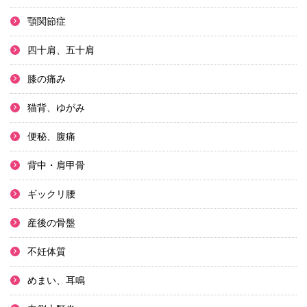
顎関節症
四十肩、五十肩
膝の痛み
猫背、ゆがみ
便秘、腹痛
背中・肩甲骨
ギックリ腰
産後の骨盤
不妊体質
めまい、耳鳴