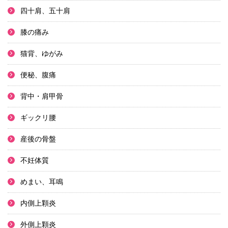
四十肩、五十肩
膝の痛み
猫背、ゆがみ
便秘、腹痛
背中・肩甲骨
ギックリ腰
産後の骨盤
不妊体質
めまい、耳鳴
内側上顆炎
外側上顆炎