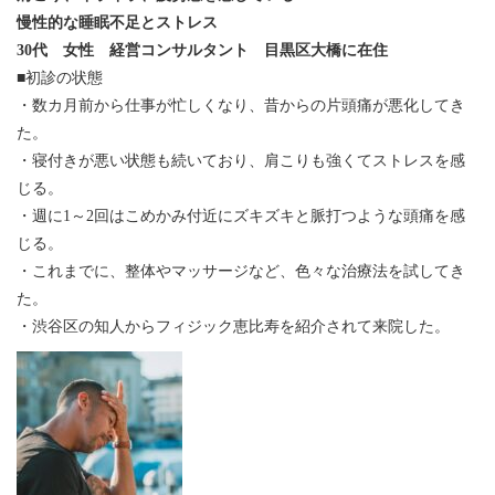
慢性的な睡眠不足とストレス
30代 女性 経営コンサルタント 目黒区大橋に在住
■初診の状態
・数カ月前から仕事が忙しくなり、昔からの片頭痛が悪化してき
た。
・寝付きが悪い状態も続いており、肩こりも強くてストレスを感
じる。
・週に1～2回はこめかみ付近にズキズキと脈打つような頭痛を感
じる。
・これまでに、整体やマッサージなど、色々な治療法を試してき
た。
・渋谷区の知人からフィジック恵比寿を紹介されて来院した。